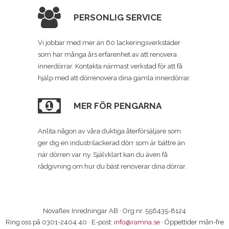
PERSONLIG SERVICE
Vi jobbar med mer än 60 lackeringsverkstäder
som har många års erfarenhet av att renovera
innerdörrar. Kontakta närmast verkstad för att få
hjälp med att dörrenovera dina gamla innerdörrar.
MER FÖR PENGARNA
Anlita någon av våra duktiga återförsäljare som
ger dig en industrilackerad dörr som är bättre än
när dörren var ny. Självklart kan du även få
rådgivning om hur du bäst renoverar dina dörrar.
Novaflex Inredningar AB · Org.nr. 556435-8124
Ring oss på 0301-2404 40 · E-post:
info@ramna.se
· Öppettider mån-fre