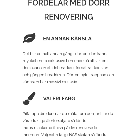
FÖRDELAR MED DÖRR
RENOVERING
EN ANNAN KÄNSLA
Det blir en helt annan gång i dörren, den känns
mycket mera exklusive beroende på att vikten i
den ökar och att det markant förbättrar känslan
och gången hos dörren. Dörren byter skepnad och
känns en blir massivt exklusiv.
VALFRI FÄRG
Piffa upp din dörr när du målar om den, anlitar du
våra duktiga återförsäljare så får du
industrilackerad finish på din renoverade
innerdörr. Välj valfri färg i NCS skalan så får du